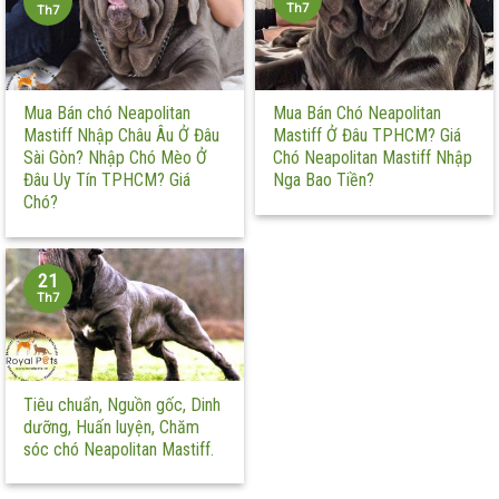
Th7
Th7
Mua Bán chó Neapolitan
Mua Bán Chó Neapolitan
Mastiff Nhập Châu Âu Ở Đâu
Mastiff Ở Đâu TPHCM? Giá
Sài Gòn? Nhập Chó Mèo Ở
Chó Neapolitan Mastiff Nhập
Đâu Uy Tín TPHCM? Giá
Nga Bao Tiền?
Chó?
21
Th7
Tiêu chuẩn, Nguồn gốc, Dinh
dưỡng, Huấn luyện, Chăm
sóc chó Neapolitan Mastiff.