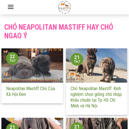
Skip
to
content
CHÓ NEAPOLITAN MASTIFF HAY CHÓ
NGAO Ý
22
21
Th7
Th7
Neapolitan Mastiff Chó Của
Chó Neapolitan Mastiff: Kinh
Xã Hội Đen
nghiệm chọn giống chó nhập
khẩu chuẩn tại Tp Hồ Chí
Minh và Hà Nội
21
21