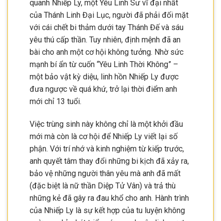
quanh Nhiếp Ly, một Yêu Linh Sư vĩ đại nhất
của Thánh Linh Đại Lục, người đã phải đối mặt
với cái chết bi thảm dưới tay Thánh Đế và sáu
yêu thú cấp thần. Tuy nhiên, định mệnh đã an
bài cho anh một cơ hội không tưởng. Nhờ sức
mạnh bí ẩn từ cuốn “Yêu Linh Thời Không” –
một bảo vật kỳ diệu, linh hồn Nhiếp Ly được
đưa ngược về quá khứ, trở lại thời điểm anh
mới chỉ 13 tuổi.
Việc trùng sinh này không chỉ là một khởi đầu
mới mà còn là cơ hội để Nhiếp Ly viết lại số
phận. Với trí nhớ và kinh nghiệm từ kiếp trước,
anh quyết tâm thay đổi những bi kịch đã xảy ra,
bảo vệ những người thân yêu mà anh đã mất
(đặc biệt là nữ thần Diệp Tử Vân) và trả thù
những kẻ đã gây ra đau khổ cho anh. Hành trình
của Nhiếp Ly là sự kết hợp của tu luyện không