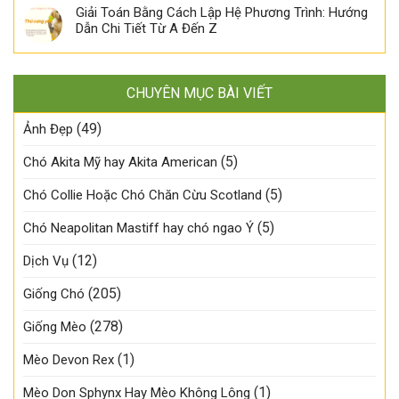
Giải Toán Bằng Cách Lập Hệ Phương Trình: Hướng
Dẫn Chi Tiết Từ A Đến Z
CHUYÊN MỤC BÀI VIẾT
(49)
Ảnh Đẹp
(5)
Chó Akita Mỹ hay Akita American
(5)
Chó Collie Hoặc Chó Chăn Cừu Scotland
(5)
Chó Neapolitan Mastiff hay chó ngao Ý
(12)
Dịch Vụ
(205)
Giống Chó
(278)
Giống Mèo
(1)
Mèo Devon Rex
(1)
Mèo Don Sphynx Hay Mèo Không Lông