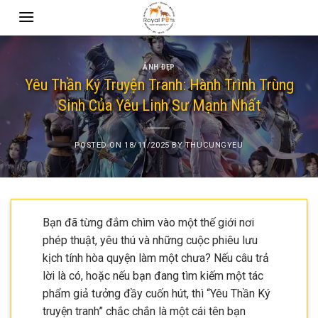
Skip
to
content
ẢNH ĐẸP
Yêu Thần Ký Truyện Tranh: Hành Trình Trùng
Sinh Của Yêu Linh Sư Mạnh Nhất
POSTED ON
18/11/2025
BY
THUCUNGYEU
Bạn đã từng đắm chìm vào một thế giới nơi
phép thuật, yêu thú và những cuộc phiêu lưu
kịch tính hòa quyện làm một chưa? Nếu câu trả
lời là có, hoặc nếu bạn đang tìm kiếm một tác
phẩm giả tưởng đầy cuốn hút, thì “Yêu Thần Ký
truyện tranh” chắc chắn là một cái tên bạn