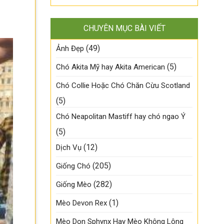
CHUYÊN MỤC BÀI VIẾT
(49)
Ảnh Đẹp
(5)
Chó Akita Mỹ hay Akita American
Chó Collie Hoặc Chó Chăn Cừu Scotland
(5)
Chó Neapolitan Mastiff hay chó ngao Ý
(5)
(12)
Dịch Vụ
(205)
Giống Chó
(282)
Giống Mèo
(1)
Mèo Devon Rex
Mèo Don Sphynx Hay Mèo Không Lông