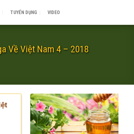
P
TUYỂN DỤNG
VIDEO
a Về Việt Nam 4 – 2018
ệt