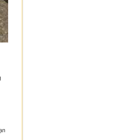
g
bạn