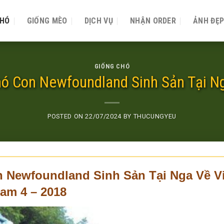
CHÓ
GIỐNG MÈO
DỊCH VỤ
NHẬN ORDER
ẢNH ĐẸ
GIỐNG CHÓ
ó Con Newfoundland Sinh Sản Tại Ng
POSTED ON
22/07/2024
BY
THUCUNGYEU
Newfoundland Sinh Sản Tại Nga Về Vi
am 4 – 2018