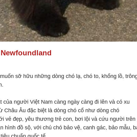
 Newfoundland
 muốn sỡ hữu những dòng chó lạ, chó to, khổng lồ, trôn
n.
 của người Việt Nam càng ngày càng đi lên và có xu
ừ Châu Âu đặc biệt là dòng
chó cổ như dòng
chó
i vẻ đẹp, yêu thương trẻ con, bơi lội và cứu người trên
ân hình đồ sộ, với chú chó bảo vệ, canh gác, bảo mẫu, 
tiêu chuẩn quốc tế.