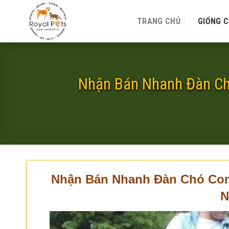
Skip
to
TRANG CHỦ
GIỐNG 
content
Nhận Bán Nhanh Đàn Ch
Nhận Bán Nhanh Đàn Chó Con 
N