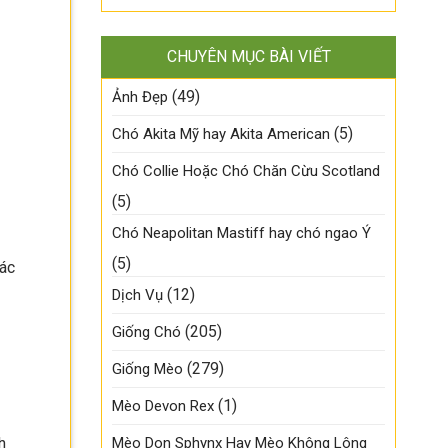
CHUYÊN MỤC BÀI VIẾT
(49)
Ảnh Đẹp
(5)
Chó Akita Mỹ hay Akita American
Chó Collie Hoặc Chó Chăn Cừu Scotland
(5)
Chó Neapolitan Mastiff hay chó ngao Ý
(5)
các
(12)
Dịch Vụ
(205)
Giống Chó
(279)
Giống Mèo
(1)
Mèo Devon Rex
Mèo Don Sphynx Hay Mèo Không Lông
h