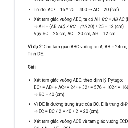
Từ đó, AC² = 16 * 25 = 400 ⇒ AC = 20 (cm).
Xét tam giác vuông ABC, ta có AH
BC = AB
AC (
⇒ AH = (AB
AC) / BC = (15
20) / 25 = 12 (cm).
Vậy BC = 25 cm, AC = 20 cm, AH = 12 cm.
Ví dụ 2:
Cho tam giác ABC vuông tại A, AB = 24cm, 
Tính DE.
Giải:
Xét tam giác vuông ABC, theo định lý Pytago:
BC² = AB² + AC² = 24² + 32² = 576 + 1024 = 16
⇒ BC = 40 (cm).
Vì DE là đường trung trực của BC, E là trung đi
⇒ EC = BC / 2 = 40 / 2 = 20 (cm).
Xét tam giác vuông ACB và tam giác vuông ECD