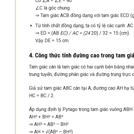
Có ∠A = ∠E = 90°
∠C là góc chung
⇒ Tam giác ACB đồng dạng với tam giác ECD (g.
Từ tính chất đồng dạng, ta có tỷ lệ các cạnh: AC
⇒ ED = (AB
EC) / AC = (24
20) / 32 = 15 (cm).
Vậy DE = 15 cm.
4. Công thức tính đường cao trong tam gi
Tam giác cân là tam giác có hai cạnh bên bằng nha
trung tuyến, đường phân giác và đường trung trực 
Giả sử tam giác ABC cân tại A, đường cao AH hạ từ
HC = BC / 2.
Áp dụng định lý Pytago trong tam giác vuông ABH (v
AH² + BH² = AB²
⇒ AH² = AB² – BH²
⇒ AH = √(AB² – BH²)