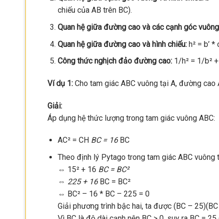
chiếu của AB trên BC).
Quan hệ giữa đường cao và các cạnh góc vuông
Quan hệ giữa đường cao và hình chiếu:
h² = b’ * 
Công thức nghịch đảo đường cao:
1/h² = 1/b² +
Ví dụ 1:
Cho tam giác ABC vuông tại A, đường cao 
Giải:
Áp dụng hệ thức lượng trong tam giác vuông ABC:
AC² = CH
BC = 16
BC
Theo định lý Pytago trong tam giác ABC vuông t
⇔ 15² + 16
BC = BC²
⇔ 225 + 16
BC = BC²
⇔ BC² – 16 * BC – 225 = 0
Giải phương trình bậc hai, ta được (BC – 25)(BC 
Vì BC là độ dài cạnh nên BC > 0, suy ra BC = 25 