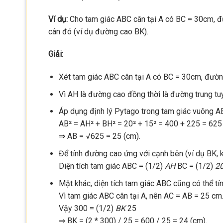
Ví dụ:
Cho tam giác ABC cân tại A có BC = 30cm, đ
cân đó (ví dụ đường cao BK).
Giải:
Xét tam giác ABC cân tại A có BC = 30cm, đườ
Vì AH là đường cao đồng thời là đường trung tuy
Áp dụng định lý Pytago trong tam giác vuông A
AB² = AH² + BH² = 20² + 15² = 400 + 225 = 625
⇒ AB = √625 = 25 (cm).
Để tính đường cao ứng với cạnh bên (ví dụ BK, k
Diện tích tam giác ABC = (1/2)
AH
BC = (1/2)
2
Mặt khác, diện tích tam giác ABC cũng có thể tí
Vì tam giác ABC cân tại A, nên AC = AB = 25 cm
Vậy 300 = (1/2)
BK
25
⇒ BK = (2 * 300) / 25 = 600 / 25 = 24 (cm).