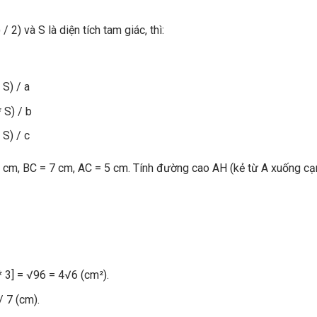
/ 2) và S là diện tích tam giác, thì:
 S) / a
 S) / b
 S) / c
 cm, BC = 7 cm, AC = 5 cm. Tính đường cao AH (kẻ từ A xuống cạ
* 3] = √96 = 4√6 (cm²).
/ 7 (cm).