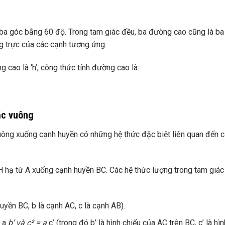
 ba góc bằng 60 độ. Trong tam giác đều, ba đường cao cũng là ba
g trực của các cạnh tương ứng.
g cao là ‘h’, công thức tính đường cao là:
ác vuông
uông xuống cạnh huyền có những hệ thức đặc biệt liên quan đến 
H hạ từ A xuống cạnh huyền BC. Các hệ thức lượng trong tam giác
huyền BC, b là cạnh AC, c là cạnh AB).
 a
b’ và c² = a
c’ (trong đó b’ là hình chiếu của AC trên BC, c’ là hìn