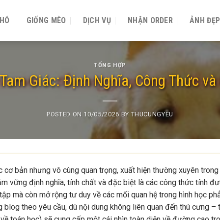
CHÓ
GIỐNG MÈO
DỊCH VỤ
NHẬN ORDER
ẢNH ĐẸ
TỔNG HỢP
am Giác: Định Nghĩa, Công Thức và 
POSTED ON
10/05/2026
BY
THUCUNGYEU
c cơ bản nhưng vô cùng quan trọng, xuất hiện thường xuyên trong
m vững định nghĩa, tính chất và đặc biệt là các công thức tính đ
i tập mà còn mở rộng tư duy về các mối quan hệ trong hình học ph
ng blog theo yêu cầu, dù nội dung không liên quan đến thú cưng – 
 về toán học) sẽ cung cấp một cái nhìn toàn diện về đường cao tr