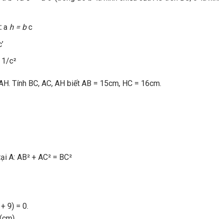
:
a
h = b
c
c’
 1/c²
AH. Tính BC, AC, AH biết AB = 15cm, HC = 16cm.
ại A: AB² + AC² = BC²
+ 9) = 0.
(cm).