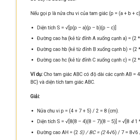
Nếu gọi p là nửa chu vi của tam giác (p = (a + b + c) 
Diện tích S = √[p(p – a)(p – b)(p – c)]
Đường cao ha (kẻ từ đỉnh A xuống cạnh a) = (2 *
Đường cao hb (kẻ từ đỉnh B xuống cạnh b) = (2 *
Đường cao hc (kẻ từ đỉnh C xuống cạnh c) = (2 *
Ví dụ:
Cho tam giác ABC có độ dài các cạnh AB = 4
BC) và diện tích tam giác ABC.
Giải:
Nửa chu vi p = (4 + 7 + 5) / 2 = 8 (cm).
Diện tích S = √[8(8 – 4)(8 – 7)(8 – 5)] = √[8
4
1 
Đường cao AH = (2
S) / BC = (2
4√6) / 7 = 8√6 