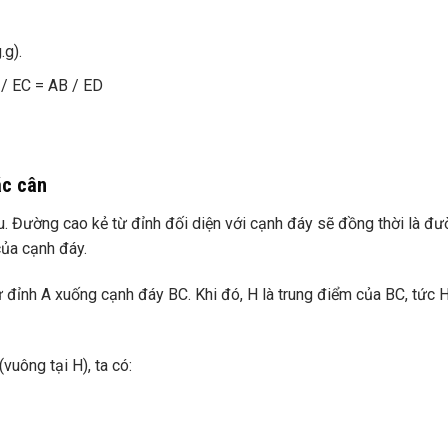
g).
 / EC = AB / ED
ác cân
u. Đường cao kẻ từ đỉnh đối diện với cạnh đáy sẽ đồng thời là đ
của cạnh đáy.
 đỉnh A xuống cạnh đáy BC. Khi đó, H là trung điểm của BC, tức 
uông tại H), ta có: