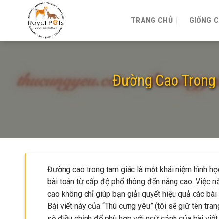
Skip
to
TRANG CHỦ
GIỐNG 
content
Đường Cao Trong T
Đường cao trong tam giác là một khái niệm hình họ
bài toán từ cấp độ phổ thông đến nâng cao. Việc nắ
cao không chỉ giúp bạn giải quyết hiệu quả các bà
Bài viết này của “Thú cưng yêu” (tôi sẽ giữ tên tra
sẽ điều chỉnh để phù hợp với ngữ cảnh của bài viết