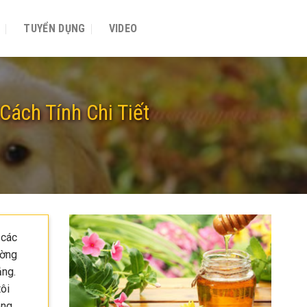
P
TUYỂN DỤNG
VIDEO
Cách Tính Chi Tiết
 các
ường
ẳng.
tôi
ong