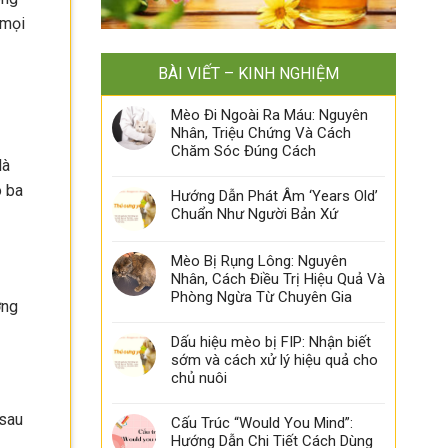
 mọi
BÀI VIẾT – KINH NGHIỆM
Mèo Đi Ngoài Ra Máu: Nguyên
Nhân, Triệu Chứng Và Cách
Chăm Sóc Đúng Cách
là
ó ba
Hướng Dẫn Phát Âm ‘Years Old’
Chuẩn Như Người Bản Xứ
Mèo Bị Rụng Lông: Nguyên
Nhân, Cách Điều Trị Hiệu Quả Và
Phòng Ngừa Từ Chuyên Gia
ờng
Dấu hiệu mèo bị FIP: Nhận biết
sớm và cách xử lý hiệu quả cho
chủ nuôi
 sau
Cấu Trúc “Would You Mind”:
Hướng Dẫn Chi Tiết Cách Dùng